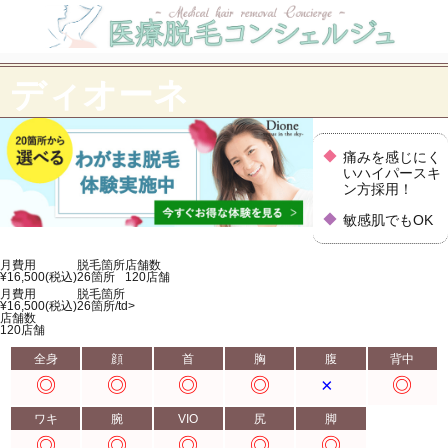
ディオーネ
痛みを感じにく
いハイパースキ
ン方採用！
敏感肌でもOK
月費用
脱毛箇所
店舗数
¥16,500(税込)
26
箇所
120
店舗
月費用
脱毛箇所
¥16,500(税込)
26
箇所/td>
店舗数
120
店舗
全身
顔
首
胸
腹
背中
ワキ
腕
VIO
尻
脚