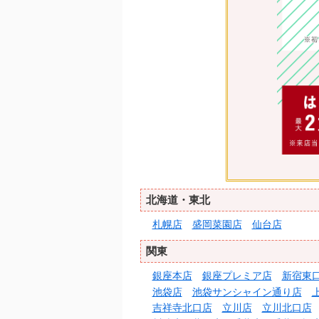
北海道・東北
札幌店
盛岡菜園店
仙台店
関東
銀座本店
銀座プレミア店
新宿東
池袋店
池袋サンシャイン通り店
吉祥寺北口店
立川店
立川北口店