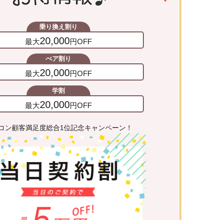
乗り換え割り
20,000
最大
円OFF
ぺア割り
20,000
最大
円OFF
学割
20,000
最大
円OFF
コン顧客満足度総合1位記念キャンペーン！