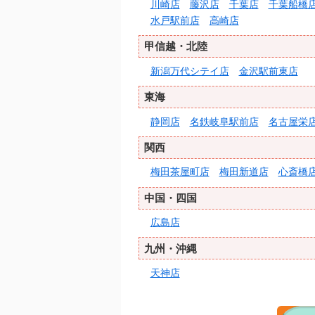
川崎店
藤沢店
千葉店
千葉船橋
水戸駅前店
高崎店
甲信越・北陸
新潟万代シテイ店
金沢駅前東店
東海
静岡店
名鉄岐阜駅前店
名古屋栄
関西
梅田茶屋町店
梅田新道店
心斎橋
中国・四国
広島店
九州・沖縄
天神店