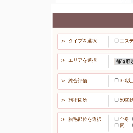
タイプを選択
エス
エリアを選択
総合評価
3.0以
施術箇所
50箇
脱毛部位を選択
全身
尻