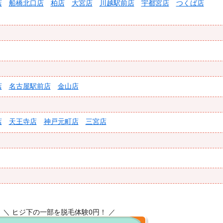
店
船橋北口店
柏店
大宮店
川越駅前店
宇都宮店
つくば店
店
名古屋駅前店
金山店
店
天王寺店
神戸元町店
三宮店
＼ ヒジ下の一部を脱毛体験0円！ ／