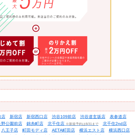
口店
新宿店
新宿西口店
渋谷109前店
渋谷道玄坂店
表参道店
上野公園前店
錦糸町店
北千住店
北千住2nd店
※新規予約は8/31まで
八王子店
町田モディ店
AETA町田店
横浜エスト店
横浜西口店