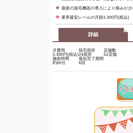
最新の脱毛機器の導入により痛みが少
業界最安レベルの月額3,300円(税込)
詳細
月費用
脱毛箇所
店舗数
3,300
円(税込)
24
箇所
52
店舗
施術時間
最短完了期間
約
60
分
6
回