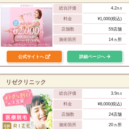
総合評価
4.2
/5.0
料金
¥1,000(税込)
店舗数
59店舗
施術箇所
14ヵ所
公式サイトへ
詳細ページへ
リゼクリニック
総合評価
3.9
/5.0
料金
¥8,000(税込)
店舗数
24店舗
施術箇所
20ヵ所