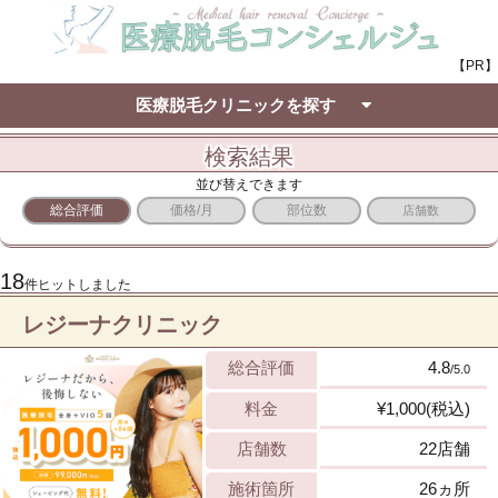
【PR】
医療脱毛クリニックを探す
検索結果
並び替えできます
総合評価
価格/月
部位数
店舗数
18
件ヒットしました
レジーナクリニック
総合評価
4.8
/5.0
料金
¥1,000(税込)
店舗数
22店舗
施術箇所
26ヵ所