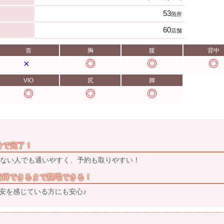
53
箇所
60
店舗
首
胸
腹
背中
VIO
尻
脚
分で完了！
がない人でも通いやすく、予約も取りやすい！
納得できるまで脱毛できる！
安を感じている方にも安心♪