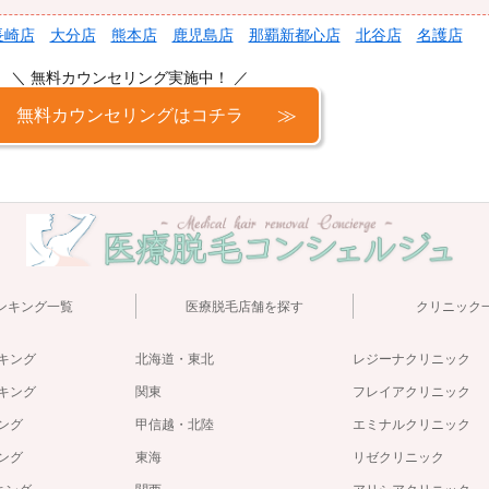
長崎店
大分店
熊本店
鹿児島店
那覇新都心店
北谷店
名護店
＼ 無料カウンセリング実施中！ ／
無料カウンセリングはコチラ
ンキング一覧
医療脱毛店舗を探す
クリニック
キング
北海道・東北
レジーナクリニック
キング
関東
フレイアクリニック
ング
甲信越・北陸
エミナルクリニック
ング
東海
リゼクリニック