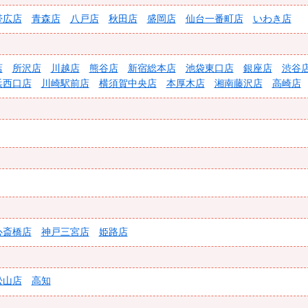
帯広店
青森店
八戸店
秋田店
盛岡店
仙台一番町店
いわき店
店
所沢店
川越店
熊谷店
新宿総本店
池袋東口店
銀座店
渋谷
浜西口店
川崎駅前店
横須賀中央店
本厚木店
湘南藤沢店
高崎店
心斎橋店
神戸三宮店
姫路店
松山店
高知