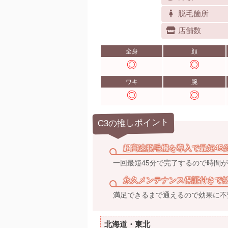
脱毛箇所
店舗数
全身
顔
ワキ
腕
C3の推しポイント
超高速脱毛機を導入で最短45
一回最短45分で完了するので時間
永久メンテナンス保証付きで
満足できるまで通えるので効果に不
北海道・東北