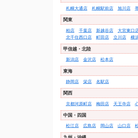
札幌大通店
札幌駅前店
旭川店
関東
柏店
千葉店
新越谷店
大宮東口
北千住西口店
町田店
立川店
横
甲信越・北陸
新潟店
金沢店
松本店
東海
静岡店
栄店
名駅店
関西
京都河原町店
梅田店
天王寺店
中国・四国
松江店
広島店
岡山店
山口店
九州・沖縄