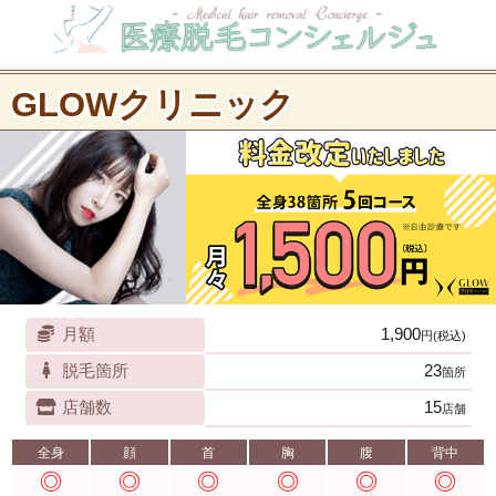
GLOWクリニック
月額
1,900
円(税込)
脱毛箇所
23
箇所
店舗数
15
店舗
全身
顔
首
胸
腹
背中