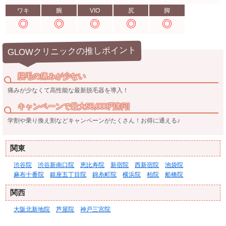
ワキ
腕
VIO
尻
脚
GLOWクリニックの推しポイント
脱毛の痛みが少ない
痛みが少なくて高性能な最新脱毛器を導入！
キャンペーンで最大50,000円割引
学割や乗り換え割などキャンペーンがたくさん！お得に通える♪
関東
渋谷院
渋谷新南口院
恵比寿院
新宿院
西新宿院
池袋院
麻布十番院
銀座五丁目院
錦糸町院
横浜院
柏院
船橋院
関西
大阪北新地院
芦屋院
神戸三宮院