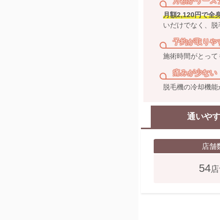
月額がリーズ
月額2,120円で
いだけでなく、脱
予約が取りや
施術時間がとって
痛みが少ない
脱毛機の冷却機能
通いや
店舗
54
店