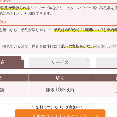
ナブル
全身脱毛が受けられる
リーズナブルなクリニック。パワーの高い脱毛器を
毛効果もしっかり期待できます。
すい
も短いから、予約が取りやすい！
予約はWEBから24時間いつでも予約
が優れているので、痛みを最小限に！
肌への負担も少ない
のが嬉しい◎
すさ
サービス
数
駅近
10
舗
徒歩
分以内
＼ 無料カウンセリング実施中！ ／
無料カウンセリングはコチラ