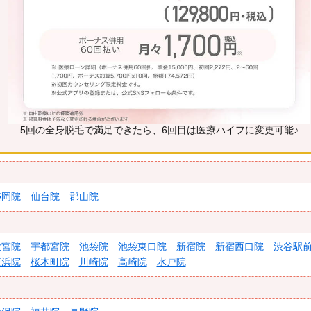
5回の全身脱毛で満足できたら、6回目は医療ハイフに変更可能♪
盛岡院
仙台院
郡山院
大宮院
宇都宮院
池袋院
池袋東口院
新宿院
新宿西口院
渋谷駅
横浜院
桜木町院
川崎院
高崎院
水戸院