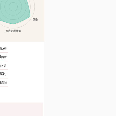
込)※
9
箇所
5
ヵ月
60
分
4
店舗