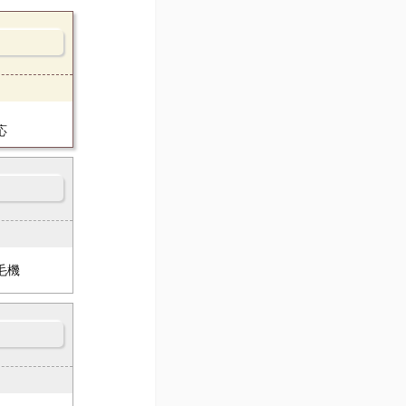
て
応
毛機