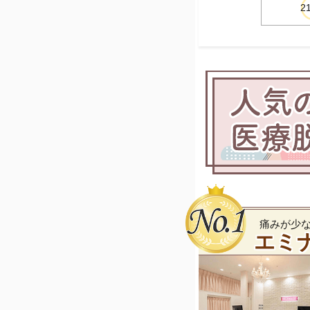
2
痛みが少
エミ