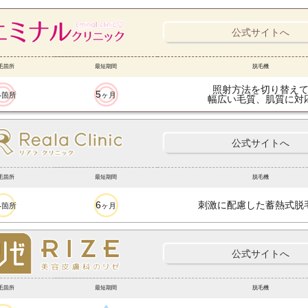
公式サイトへ
毛箇所
最短期間
脱毛機
照射方法を切り替え
4
5
箇所
ヶ月
幅広い毛質、肌質に対
公式サイトへ
毛箇所
最短期間
脱毛機
4
6
刺激に配慮した蓄熱式脱
箇所
ヶ月
公式サイトへ
毛箇所
最短期間
脱毛機