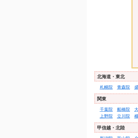
北海道・東北
札幌院
青森院
関東
千葉院
船橋院
上野院
立川院
甲信越・北陸