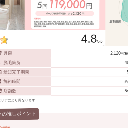
4.8
/5.0
月額
2,120
円(税
脱毛箇所
4
最短完了期間
施術時間
約
店舗数
5
エリアにより異なります
クの推しポイント